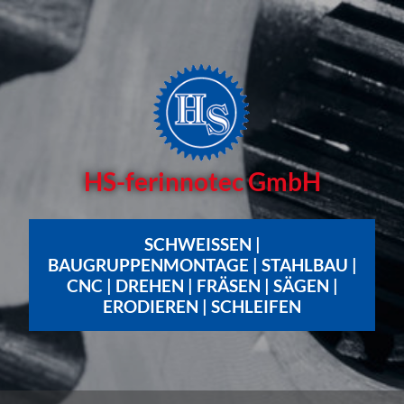
HS-ferinnotec GmbH
SCHWEISSEN | B
AUGRUPPENMONTAGE | STAHLBAU | C
NC | DREHEN | FRÄSEN | SÄGEN | E
RODIEREN | SCHLEIFEN