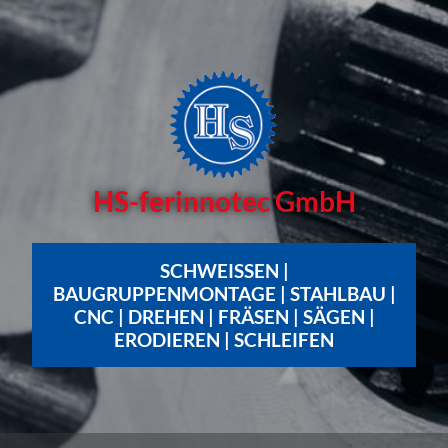
HS-ferinnotec GmbH
SCHWEISSEN | B
AUGRUPPENMONTAGE | STAHLBAU | C
NC | DREHEN | FRÄSEN | SÄGEN | E
RODIEREN | SCHLEIFEN